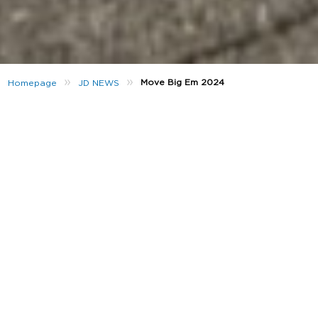
»
»
Move Big Em 2024
Homepage
JD NEWS
Ano novo,
tu novo
. Não, risca isso! Numa altura em
que as massas optam por mudar, estamos a dar
classificações àqueles que também se movem em
grande, mantendo as mesmas
vibes
. Se estás de
acordo com esse motivo e
queres destacar-te da
multidão sem compromissos, temos os estilos para
ti!
Move big Com BIG Brands
Seja qual for a tua energia, maximiza-a com marcas
que têm vindo a marcar as ruas há décadas. Na
vanguarda da moda de rua inspirada no desporto,
marcas como a
Nike
,
adidas
,
The North Face
,
Under
Armour
e muitas outras têm vindo a mudar as