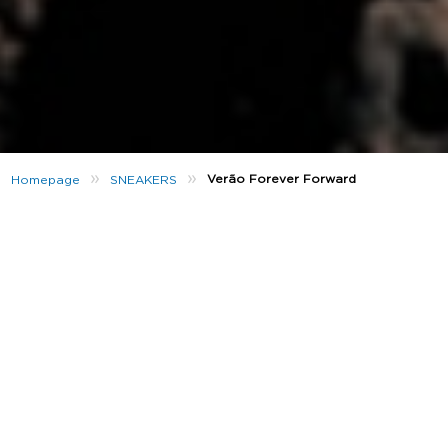
»
»
Verão Forever Forward
Homepage
SNEAKERS
A fazer acontecer. É o que fazemos. E este Verão
não vai ser diferente. O sol está a bombar. O calor é
real. Estás tão entusiasmado quanto nós?
Esta temporada vai ser outra em grande. Já se sente
no ar. Seja o que for que tenhas planeado, festivais,
férias ou escapadinhas de fim de semana, os
essenciais do teu guarda-roupa já estão à tua espera.
Dá uma vista de olhos.