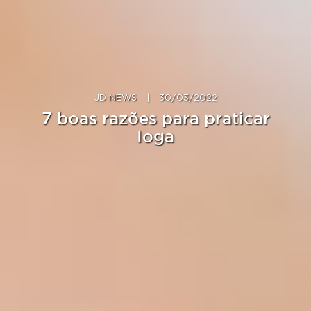
JD NEWS
|
30/03/2022
7 boas razões para praticar
Ioga