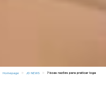
»
»
7 boas razões para praticar Ioga
Homepage
JD NEWS
Ainda não experimentaste o ioga, mas já ouviste os
teus amigos delirar sobre isso? Se estás à procura de
uma atividade que melhore o teu equilíbrio,
flexibilidade e postura ao mesmo tempo, ou te
relaxe enquanto melhora a tua concentração e
coordenação, talvez seja altura de fazeres ioga.