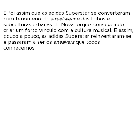
E foi assim que as adidas Superstar se converteram
num fenómeno do
streetwear
e das tribos e
subculturas urbanas de Nova Iorque, conseguindo
criar um forte vínculo com a cultura musical. E assim,
pouco a pouco, as adidas Superstar reinventaram-se
e passaram a ser os
sneakers
que todos
conhecemos.
Rumo à fama
O verrdadeiro salto deste modelo chegou no verão
de 1986, os Run-D.M.C. que esavam então no auge da
sua carreira, começaram a criar as bases do
street
style
, com os seus casacos de couro, colares de ouro
e, obviamente, com as adidas Superstar. Isso sim,
com um toque distinto e único, já que as calçavam
muitas vezes sem cordões. Foi um momento chave
para a história das adidas superstar