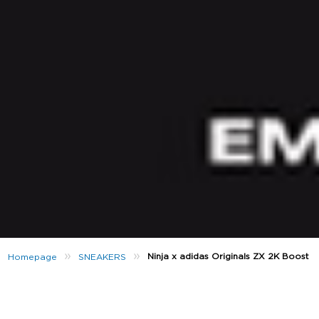
»
»
Ninja x adidas Originals ZX 2K Boost
Homepage
SNEAKERS
A adidas Originals voltou a juntar forças com o
gamer
e
youtuber
Tyler “Ninja” Blevins para lançar
não um, não dois, mas quatro sapatilhas na linha