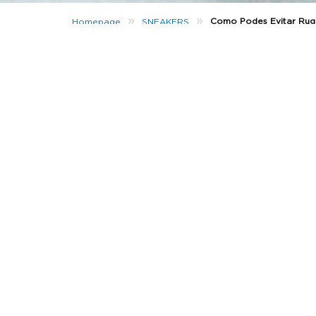
»
»
Como Podes Evitar Ruga
Homepage
SNEAKERS
Se estás a ler isto, provavalmente já com
formaram umas
pequenas linhas nas tuas
N
para esta situação, de forma a conseguire
A marca de
sneakercare
,
DFNS
, uniu-se à
N
tornar no
maior e mais verde
nome no que 
parceria com a Nike Grind, a DFNS fez g