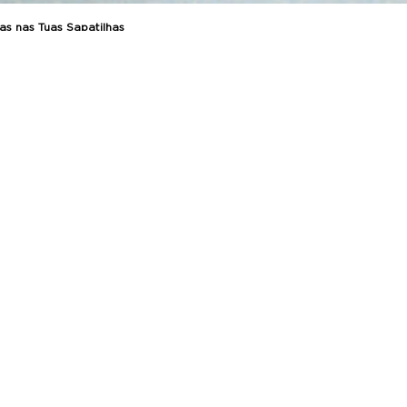
s nas Tuas Sapatilhas
praste algum par de
sapatilhas
que com o tempo foi fic
ike Air Force 1
que dão um aspeto não tão
fresh
às tuas
s
evitar rugas no teu calçado
!
ike
para criar uma nova coleção com
formas antirrugas 
toca a esta área, a DFNS tem um forte
foco na sustent
randes ondas na comunidade
sneakerhead
com o
propósit