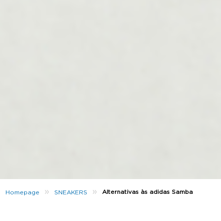
»
»
Alternativas às adidas Samba
Homepage
SNEAKERS
Se estás à procura de alternativas às clássicas
sapatilhas
adidas Samba
, estás no sítio certo. Apesar